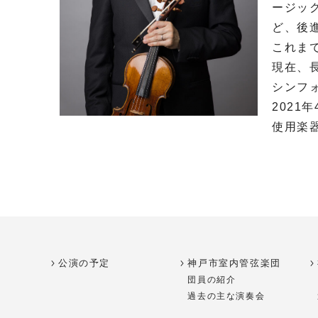
ージッ
ど、後
これま
現在、
シンフォ
202
使用楽
公演の予定
神戸市室内管弦楽団
団員の紹介
過去の主な演奏会