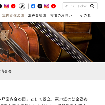
室内管弦楽団
混声合唱団
寄附のお願い
その他
音楽監督
首席コンサートマスタ
団員の紹介
友の会
音楽監督
団員の紹
ー
な演奏会
神戸室内合奏団」として設立。実力派の弦楽器奏