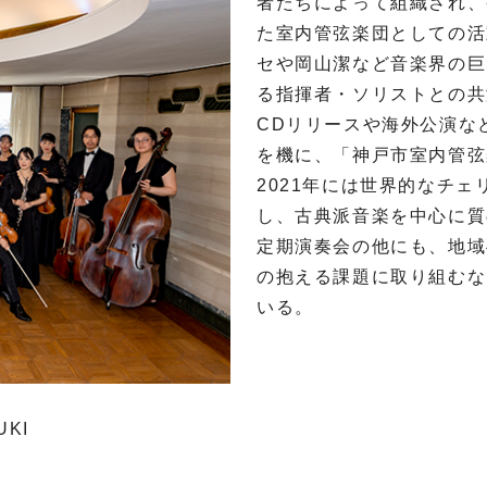
者たちによって組織され、
た室内管弦楽団としての活
セや岡山潔など音楽界の巨
る指揮者・ソリストとの共
CD
リリースや海外公演な
を機に、「神戸市室内管弦
2021
年には世界的なチェ
し、古典派音楽を中心に質
定期演奏会の他にも、地域
の抱える課題に取り組むな
いる。
UKI