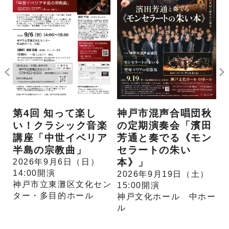
団
神戸市混声合唱団秋
S
第4回 知って楽し
会
の定期演奏会「濱田
い！クラシック音楽
る
芳通と奏でる《モン
講座「中世イベリア
セラートの朱い
半島の宗教曲」
2
1
本》」
）
2026年9月6日（日）
14:00開演
2026年9月19日（土）
ー
神戸市立東灘区文化セン
15:00開演
ター・多目的ホール
神戸文化ホール 中ホー
ル