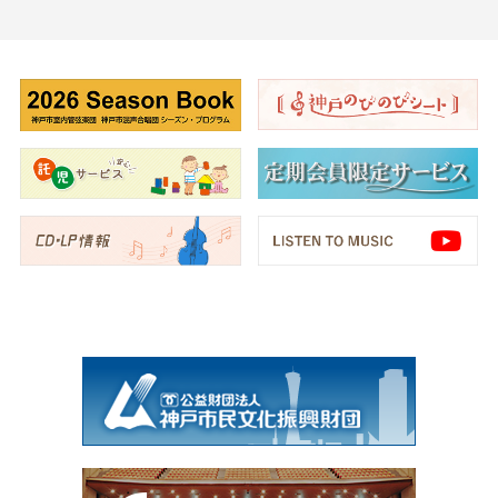
2026.03.21
2026シーズン定期会員申込期間の延長決定！
2026.03.20
【申込期間延長決定！】定期会員(2026シーズン)募
集のご案内
2026.03.17
【YouTube】ベートーヴェン・ダブルビル「ミサ・
ソレムニス」映像全編公開！
2026.03.13
【神戸市室内管弦楽団】三宮図書館「子どもコンサ
ート」に出演
2026.02.12
【神戸市混声合唱団】リクエスト曲大募集！