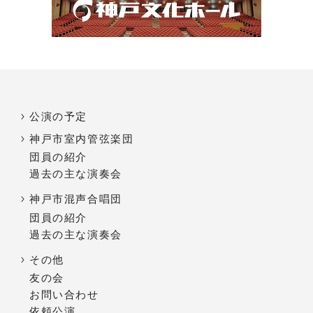
2025.12.13
「令和8年度 舞台芸術等総合支援事業（学校巡回公
演）」採択について
2025.12.04
公演の予定
【神戸市室内管弦楽団】旧ハンター住宅クロージン
神戸市室内管弦楽団
グイベントに出演
団員の紹介
過去の主な演奏会
神戸市混声合唱団
団員の紹介
過去の主な演奏会
その他
友の会
お問い合わせ
依頼公演