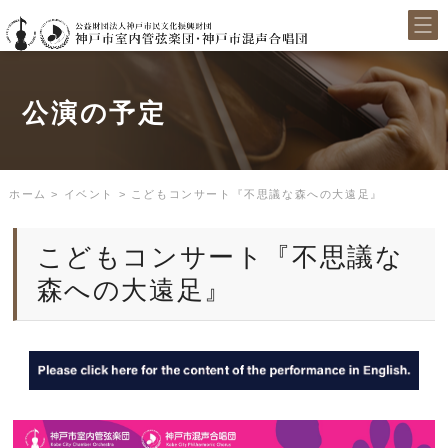
公演の予定
ホーム
>
イベント
>
こどもコンサート『不思議な森への大遠足』
こどもコンサート『不思議な
森への大遠足』