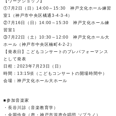
【ワークショップ】
①7
月
2
日（日）
14:00
～
15:30
神戸文化ホール練習
室
1
（神戸市中央区橘通
3-4-3-4
）
②7
月
16
日（日）
14:00
～
15:30
神戸文化ホール練
習室
1
③7
月
22
日（土）
10:30
～
12:00
神戸文化ホール大
ホール（神戸市中央区楠町
4-2-2
）
【発表日】こどもコンサートのプレパフォーマンス
として発表
日程：
2023
年
7
月
23
日（日）
時間：
13:15
頃（こどもコンサートの開場時間中）
会場：神戸文化ホール大ホール
■参加音楽家
・長谷川諒（音楽教育学）
・金岡伶奈（声・神戸市混声合唱団 ソプラノ）