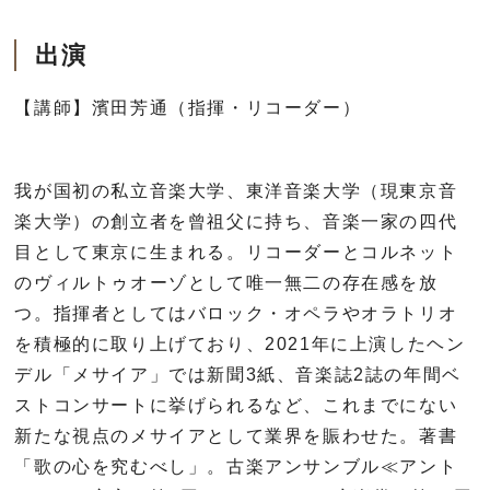
出演
【講師】濱田芳通（指揮・リコーダー）
我が国初の私立音楽大学、東洋音楽大学（現東京音
楽大学）の創立者を曾祖父に持ち、音楽一家の四代
目として東京に生まれる。リコーダーとコルネット
のヴィルトゥオーゾとして唯一無二の存在感を放
つ。指揮者としてはバロック・オペラやオラトリオ
を積極的に取り上げており、
2021
年に上演したヘン
デル「メサイア」では新聞
3
紙、音楽誌
2
誌の年間ベ
ストコンサートに挙げられるなど、これまでにない
新たな視点のメサイアとして業界を賑わせた。著書
「歌の心を究むべし」。古楽アンサンブル
≪
アント