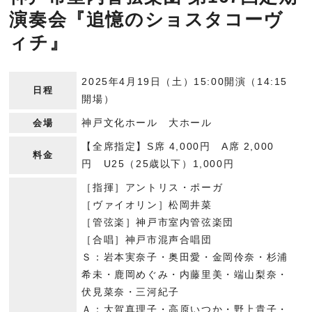
演奏会『追憶のショスタコーヴ
ィチ』
2025年4月19日（土）15:00開演（14:15
日程
開場）
神戸文化ホール 大ホール
会場
【全席指定】S席 4,000円 A席 2,000
料金
円 U25（25歳以下）1,000円
［指揮］アントリス・ポーガ
［ヴァイオリン］松岡井菜
［管弦楽］神戸市室内管弦楽団
［合唱］神戸市混声合唱団
Ｓ：岩本実奈子・奥田愛・金岡伶奈・杉浦
希未・鹿岡めぐみ・内藤里美・端山梨奈・
伏見菜奈・三河紀子
Ａ：大賀真理子・高原いつか・野上貴子・