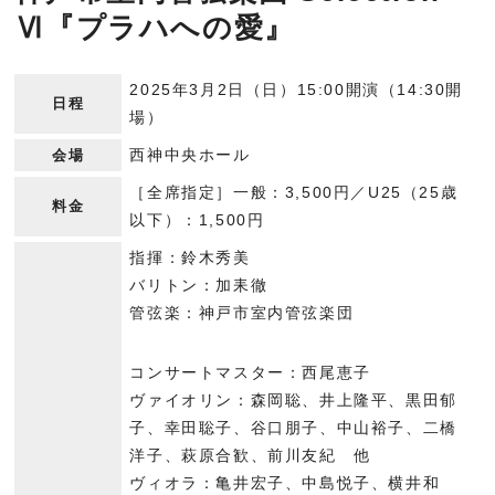
Ⅵ『プラハへの愛』
2025年3月2日（日）15:00開演（14:30開
日程
場）
西神中央ホール
会場
［全席指定］一般：3,500円／U25（25歳
料金
以下）：1,500円
指揮：鈴木秀美
バリトン：加耒徹
管弦楽：神戸市室内管弦楽団
コンサートマスター：西尾恵子
ヴァイオリン：森岡聡、井上隆平、黒田郁
子、幸田聡子、谷口朋子、中山裕子、二橋
洋子、萩原合歓、前川友紀 他
ヴィオラ：亀井宏子、中島悦子、横井和