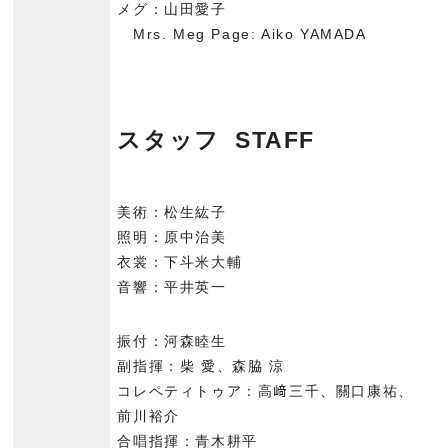
メグ：山田愛子
Mrs. Meg Page: Aiko YAMADA
スタッフ STAFF
美術：松生紘子
照明：原中治美
衣裳：下斗米大輔
音響：平井英一
振付：河森睦生
副指揮：柴 愛、森脇 涼
コレペティトゥア：高﨑三千、關口康祐、
前川裕介
合唱指揮：青木耕平