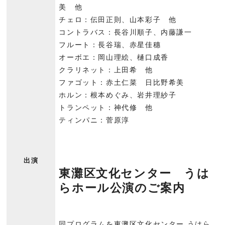
美 他
チェロ：伝田正則、山本彩子 他
コントラバス：長谷川順子、内藤謙一
フルート：長谷瑞、赤星佳穗
オーボエ：岡山理絵、樋口成香
クラリネット：上田希 他
ファゴット：赤土仁菜 日比野希美
ホルン：根本めぐみ、岩井理紗子
トランペット：神代修 他
ティンパニ：菅原淳
出演
東灘区文化センター うは
らホール公演のご案内
同プログラムを東灘区文化センター うはら