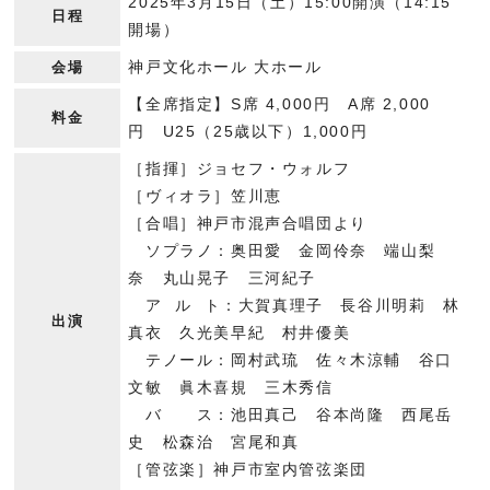
2025年3月15日（土）15:00開演（14:15
日程
開場）
神戸文化ホール 大ホール
会場
【全席指定】S席 4,000円 A席 2,000
料金
円 U25（25歳以下）1,000円
［指揮］ジョセフ・ウォルフ
［ヴィオラ］笠川恵
［合唱］神戸市混声合唱団より
ソプラノ：奥田愛 金岡伶奈 端山梨
奈 丸山晃子 三河紀子
ア ル ト：大賀真理子 長谷川明莉 林
出演
真衣 久光美早紀 村井優美
テノール：岡村武琉 佐々木涼輔 谷口
文敏 眞木喜規 三木秀信
バ ス：池田真己 谷本尚隆 西尾岳
史 松森治 宮尾和真
［管弦楽］神戸市室内管弦楽団