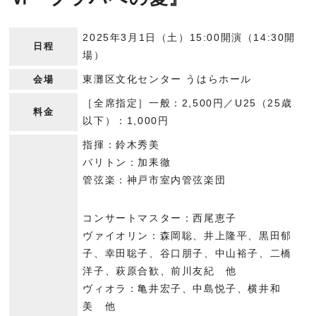
2025年3月1日（土）15:00開演（14:30開
日程
場）
東灘区文化センター うはらホール
会場
［全席指定］一般：2,500円／U25（25歳
料金
以下）：1,000円
指揮：鈴木秀美
バリトン：加耒徹
管弦楽：神戸市室内管弦楽団
コンサートマスター：西尾恵子
ヴァイオリン：森岡聡、井上隆平、黒田郁
子、幸田聡子、谷口朋子、中山裕子、二橋
洋子、萩原合歓、前川友紀 他
ヴィオラ：亀井宏子、中島悦子、横井和
美 他